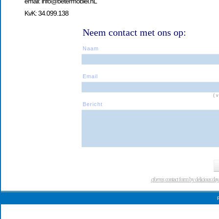
email: info@betermobiel.nL
KvK: 34.099.138
Neem contact met ons op:
Naam
Email
(
Bericht
cforms
contact form by delicious:day