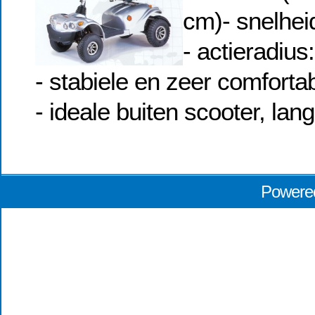
cm)- snelhei
- actieradiu
- stabiele en zeer comforta
- ideale buiten scooter, lan
Powere