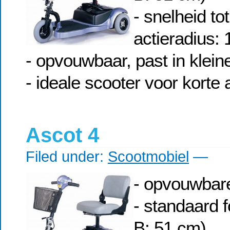
- snelheid to
actieradius:
- opvouwbaar, past in klein
- ideale scooter voor korte
Ascot 4
Filed under:
Scootmobiel
—
- opvouwbare
- standaard 
B: 51 cm)