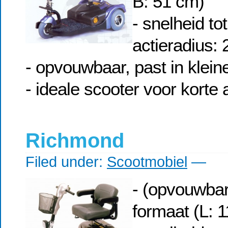
B: 51 cm)
- snelheid to
actieradius:
- opvouwbaar, past in klein
- ideale scooter voor korte
Richmond
Filed under:
Scootmobiel
—
- (opvouwbar
formaat (L: 