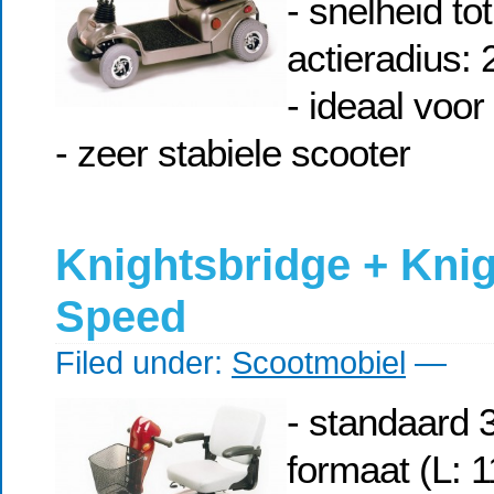
- snelheid to
actieradius:
- ideaal voor
- zeer stabiele scooter
Knightsbridge + Kni
Speed
Filed under:
Scootmobiel
—
- standaard 3
formaat (L: 