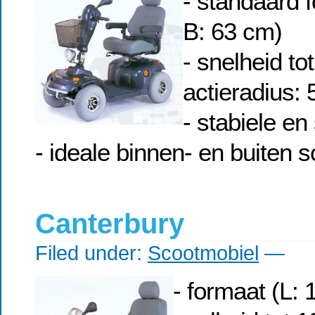
- standaard 
B: 63 cm)
- snelheid to
actieradius:
- stabiele en
- ideale binnen- en buiten s
Canterbury
Filed under:
Scootmobiel
—
- formaat (L: