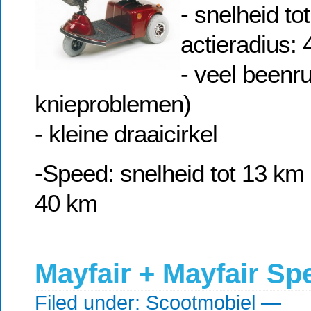
- snelheid to
actieradius:
- veel beenr
knieproblemen)
- kleine draaicirkel
-Speed: snelheid tot 13 km p
40 km
Mayfair + Mayfair Sp
Filed under:
Scootmobiel
—